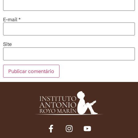
E-mail
*
Site