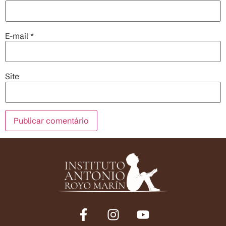
E-mail
*
Site