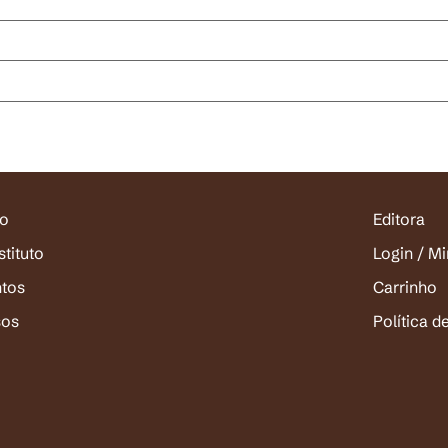
io
Editora
stituto
Login / M
ntos
Carrinho
sos
Política d