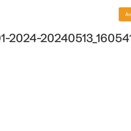
TITUTO
EDITORA
CURSOS
Ár
01-2024-20240513_16054