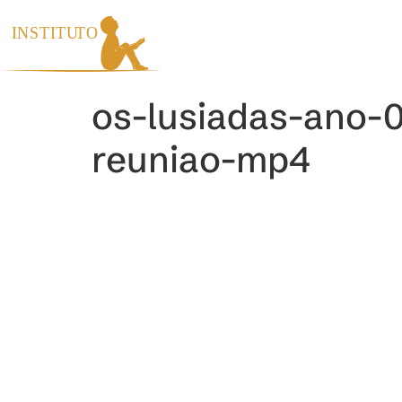
INÍCIO
INS
os-lusiadas-ano-
reuniao-mp4