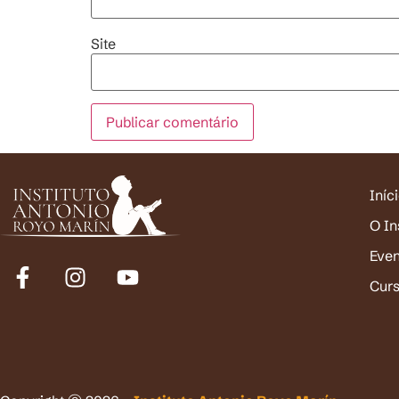
Site
Iníc
O In
Eve
Cur