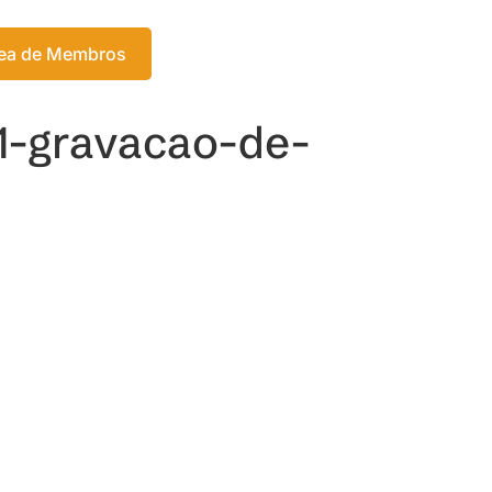
Login
ea de Membros
Meu Carrinho
1-gravacao-de-