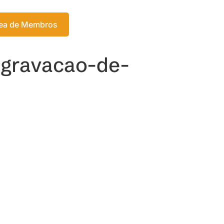
Login
ea de Membros
Meu Carrinho
-gravacao-de-