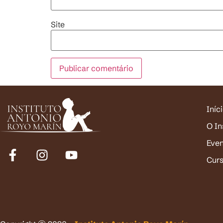
Site
Iníc
O In
Eve
Cur