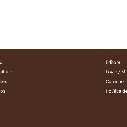
io
Editora
stituto
Login / M
ntos
Carrinho
sos
Política d