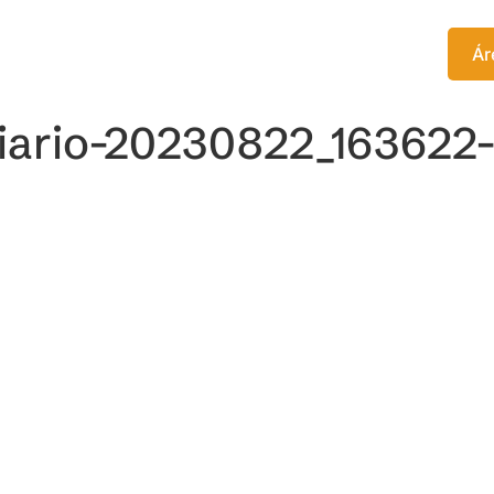
TITUTO
EDITORA
CURSOS
Ár
diario-20230822_163622