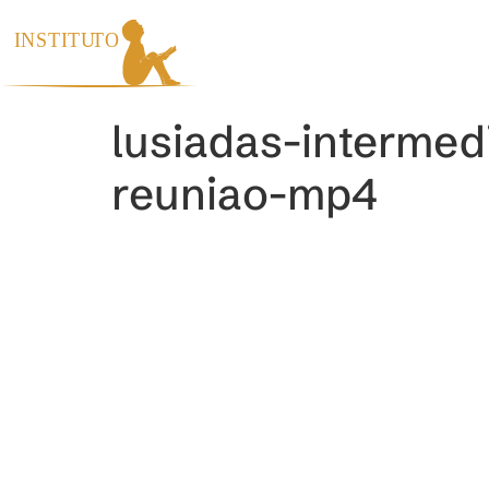
INÍCIO
INS
lusiadas-interme
reuniao-mp4