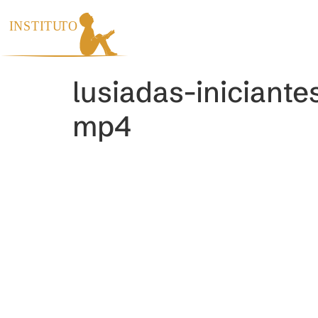
INÍCIO
INS
lusiadas-iniciant
mp4