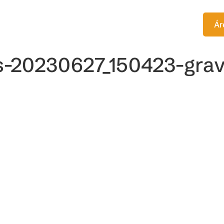
TITUTO
EDITORA
CURSOS
Ár
es-20230627_150423-gra