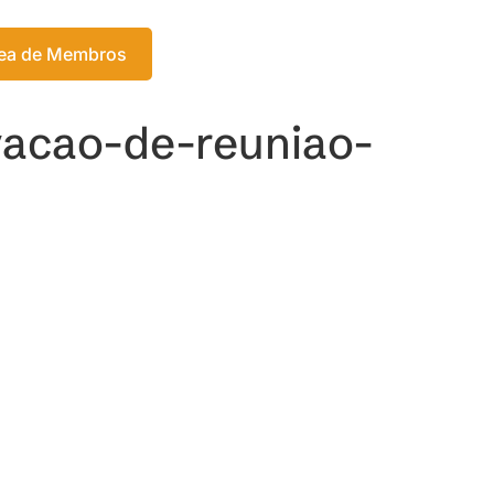
Login
ea de Membros
Meu Carrinho
vacao-de-reuniao-