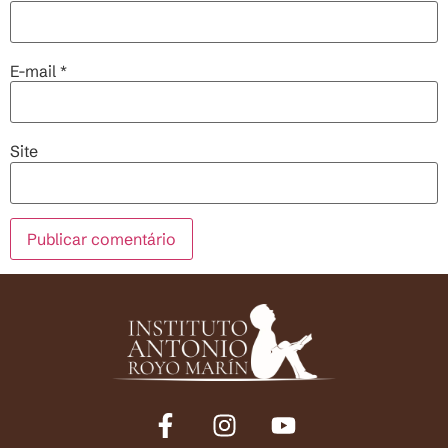
E-mail
*
Site