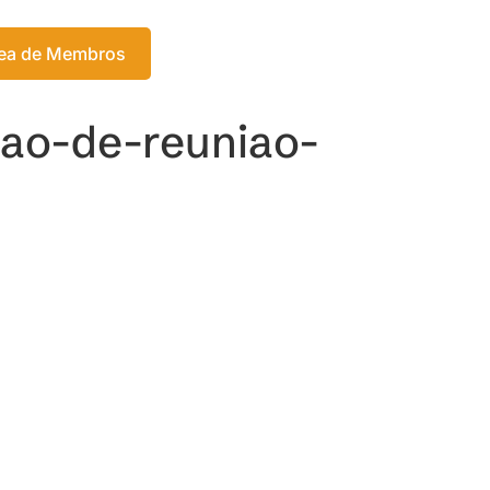
Login
ea de Membros
Meu Carrinho
ao-de-reuniao-