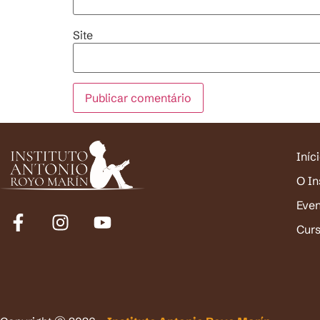
Site
Iníc
O In
Eve
Cur