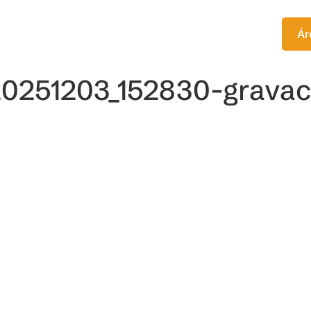
TITUTO
EDITORA
CURSOS
Ár
20251203_152830-gravac