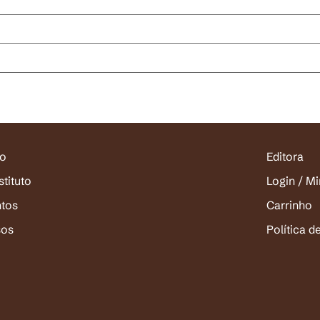
io
Editora
stituto
Login / M
ntos
Carrinho
sos
Política d