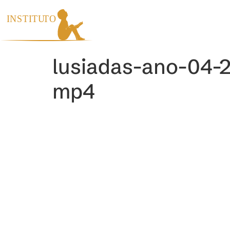
INÍCIO
INS
lusiadas-ano-04-
mp4