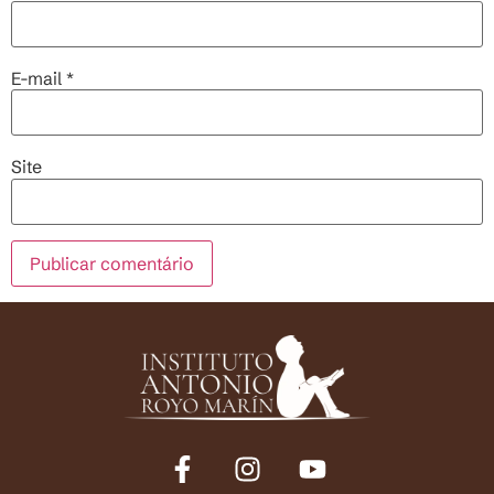
E-mail
*
Site