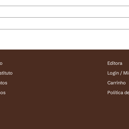
io
Editora
stituto
Login / M
ntos
Carrinho
sos
Política d