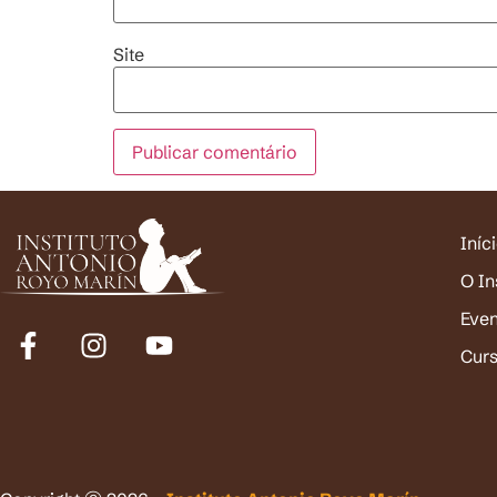
Site
Iníc
O In
Eve
Cur