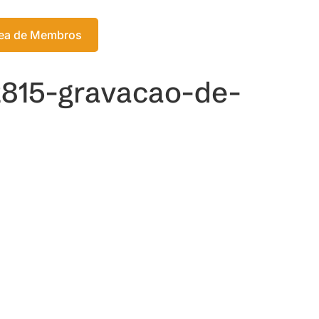
Login
ea de Membros
Meu Carrinho
2815-gravacao-de-