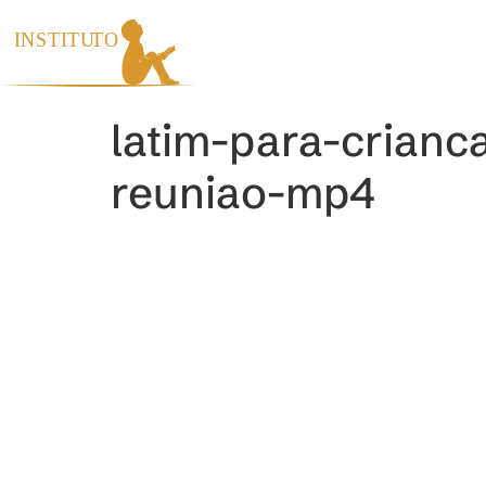
INÍCIO
INS
latim-para-crian
reuniao-mp4