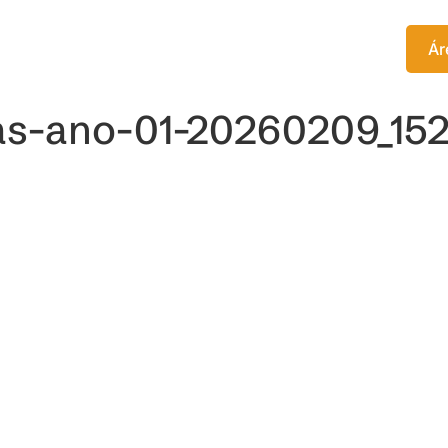
TITUTO
EDITORA
CURSOS
Ár
cas-ano-01-20260209_15