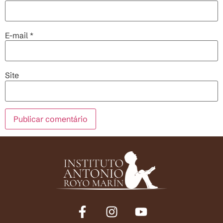
E-mail
*
Site