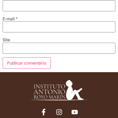
E-mail
*
Site