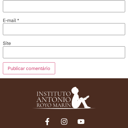
E-mail
*
Site