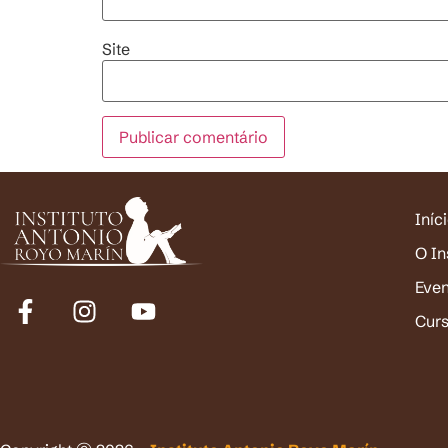
Site
Iníc
O In
Eve
Cur