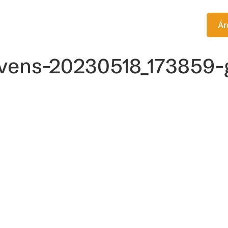
TITUTO
EDITORA
CURSOS
Ár
jovens-20230518_173859