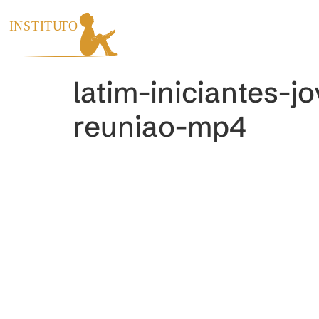
INÍCIO
INS
latim-iniciantes-
reuniao-mp4