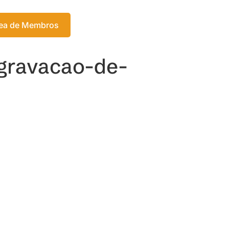
Login
ea de Membros
Meu Carrinho
-gravacao-de-