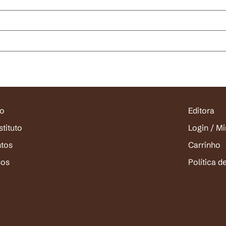
io
Editora
stituto
Login / M
ntos
Carrinho
sos
Política d