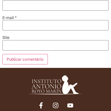
E-mail
*
Site