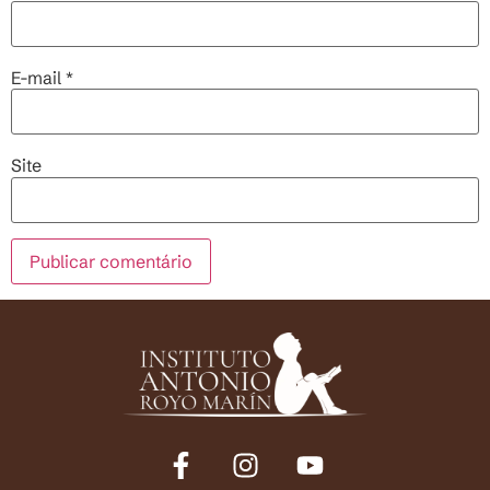
E-mail
*
Site