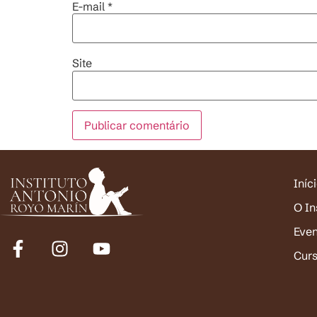
E-mail
*
Site
Iníc
O In
Eve
Cur