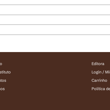
io
Editora
stituto
Login / M
ntos
Carrinho
sos
Política d