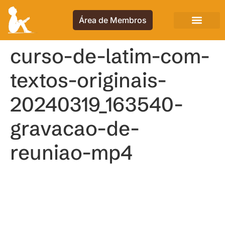
Área de Membros
curso-de-latim-com-
textos-originais-
20240319_163540-
gravacao-de-
reuniao-mp4