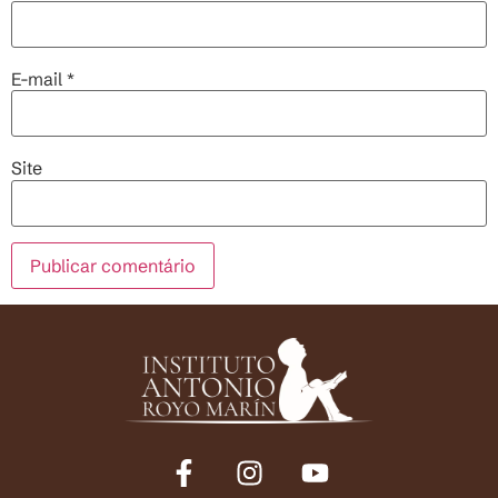
E-mail
*
Site