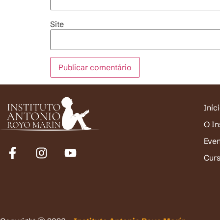
Site
Iníc
O In
Eve
Cur