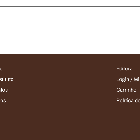
io
Editora
stituto
Login / M
ntos
Carrinho
sos
Política d