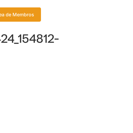
Login
ea de Membros
Meu Carrinho
24_154812-