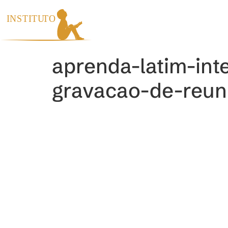
INÍCIO
INS
aprenda-latim-int
gravacao-de-reu