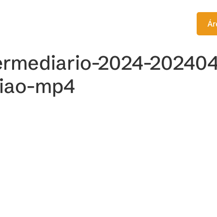
TITUTO
EDITORA
CURSOS
Ár
ermediario-2024-202404
niao-mp4